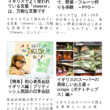
イギリスでよく使われ
で、野菜・フルーツ狩
ている言葉「cheers!」
りを体験 ～PYO～
は、万能な言葉です
イギリスでは、5月～10月、
イギリスでよく使われてい
日が長くなるとともに、美
る言葉「cheers!」は、万能
味しい野菜が採れはじめま
な言葉です 一般的に
す。 こちらでも、日本
「Cheers」というと･･･
で･･･
イギリスのスーパーの
【簡単】初心者英会話
美味しいお土産＜
イギリス編｜ブリティ
crisps（ポテトチップ
ッシュ英語の日常会話
ス）編＞
英会話初級の実力でイギリ
イギリスのスーパーで買え
スでコミュニケーションを
る美味しいお土産
とってみよう！ 主人の仕事