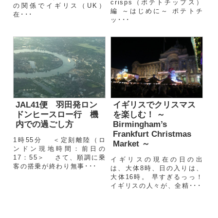
crisps（ポテトチップス）
の関係でイギリス（UK）
編 ～はじめに～ ポテトチ
在･･･
ッ･･･
イギリスでクリスマス
JAL41便 羽田発ロン
を楽しむ！ ～
ドンヒースロー行 機
Birmingham’s
内での過ごし方
Frankfurt Christmas
1時55分 ＜定刻離陸（ロ
Market ～
ンドン現地時間：前日の
17：55＞ さて、順調に乗
イギリスの現在の日の出
客の搭乗が終わり無事･･･
は、大体8時、日の入りは、
大体16時。 早すぎるっっ！
イギリスの人々が、全精･･･