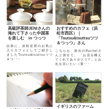
高級評茶師JENIさんの
おすすめのカフェ（浜
淹れて下さった中国茶
松市西区）｜
を楽しむ in つっつ
「Tsutsu&tsuttsuツツ
＆つっつ」さん
以前に、浜松近郊のお気に
入りカフェとしてご紹介し
こちらも、前出のRachelさ
ましたTsutsu&tsuttsuツツ
んと併せて、 「お店を構え
＆つ･･･
てくれてありがとう!!」とお
礼を言いたい（実･･･
イギリスのファーム