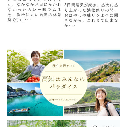
が、なかなかお目にかかれ
3日間晴天が続き、盛大に盛
なかったカレー味ラムネ
り上がった浜松祭りの間、
を、浜松に近い高速の休憩
おはやしや練りをよそに聞
所で手に･･･
きながら、これまで出来な
か･･･