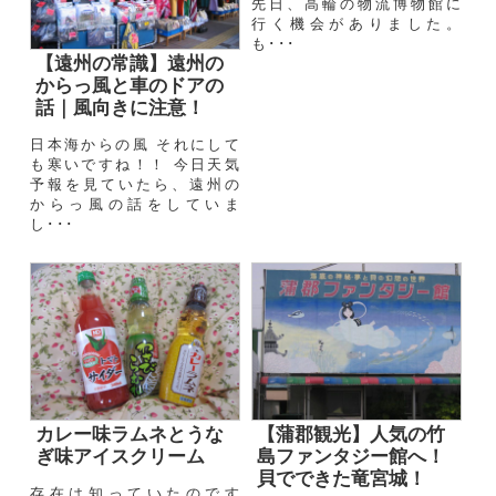
先日、高輪の物流博物館に
行く機会がありました。
も･･･
【遠州の常識】遠州の
からっ風と車のドアの
話｜風向きに注意！
日本海からの風 それにして
も寒いですね！！ 今日天気
予報を見ていたら、遠州の
からっ風の話をしていま
し･･･
カレー味ラムネとうな
【蒲郡観光】人気の竹
ぎ味アイスクリーム
島ファンタジー館へ！
貝でできた竜宮城！
存在は知っていたのです