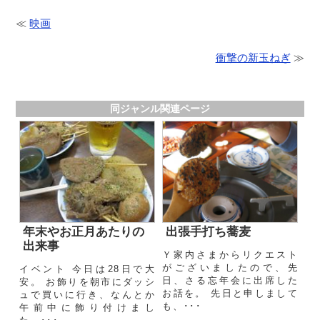
≪
映画
衝撃の新玉ねぎ
≫
同ジャンル関連ページ
年末やお正月あたりの
出張手打ち蕎麦
出来事
Ｙ家内さまからリクエスト
がございましたので、先
イベント 今日は28日で大
日、さる忘年会に出席した
安。 お飾りを朝市にダッシ
お話を。 先日と申しまして
ュで買いに行き、なんとか
も、･･･
午前中に飾り付けまし