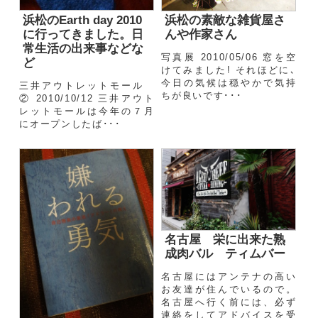
浜松のEarth day 2010
浜松の素敵な雑貨屋さ
に行ってきました。日
んや作家さん
常生活の出来事などな
写真展 2010/05/06 窓を空
ど
けてみました! それほどに､
今日の気候は穏やかで気持
三井アウトレットモール
ちが良いです･･･
② 2010/10/12 三井アウト
レットモールは今年の７月
にオープンしたば･･･
名古屋 栄に出来た熟
成肉バル ティムバー
名古屋にはアンテナの高い
お友達が住んでいるので。
名古屋へ行く前には、必ず
連絡をしてアドバイスを受