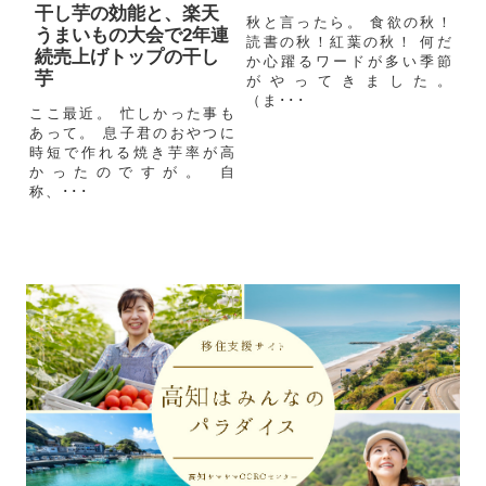
干し芋の効能と、楽天
秋と言ったら。 食欲の秋！
うまいもの大会で2年連
読書の秋！紅葉の秋！ 何だ
続売上げトップの干し
か心躍るワードが多い季節
芋
がやってきました。
（ま･･･
ここ最近。 忙しかった事も
あって。 息子君のおやつに
時短で作れる焼き芋率が高
かったのですが。 自
称、･･･