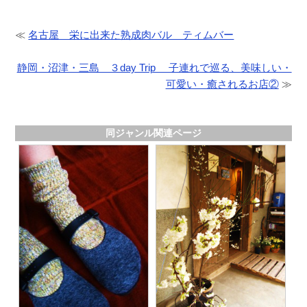
≪
名古屋 栄に出来た熟成肉バル ティムバー
静岡・沼津・三島 ３day Trip 子連れで巡る、美味しい・
可愛い・癒されるお店②
≫
同ジャンル関連ページ