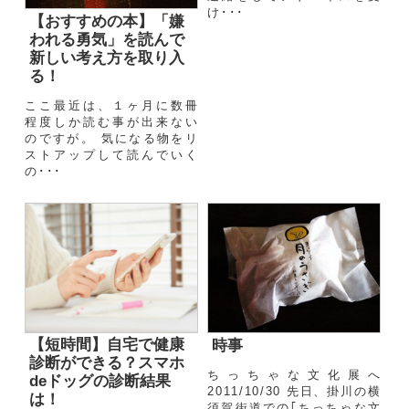
け･･･
【おすすめの本】「嫌
われる勇気」を読んで
新しい考え方を取り入
る！
ここ最近は、１ヶ月に数冊
程度しか読む事が出来ない
のですが。 気になる物をリ
ストアップして読んでいく
の･･･
【短時間】自宅で健康
時事
診断ができる？スマホ
ちっちゃな文化展へ
deドッグの診断結果
2011/10/30 先日、掛川の横
は！
須賀街道での｢ちっちゃな文